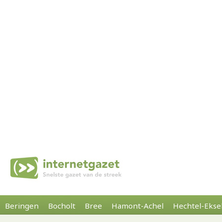
Beringen
Bocholt
Bree
Hamont-Achel
Hechtel-Ekse