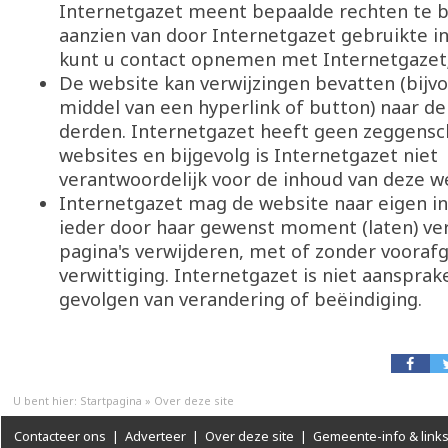
Internetgazet meent bepaalde rechten te b
aanzien van door Internetgazet gebruikte i
kunt u contact opnemen met Internetgazet
De website kan verwijzingen bevatten (bijv
middel van een hyperlink of button) naar de
derden. Internetgazet heeft geen zeggensc
websites en bijgevolg is Internetgazet niet
verantwoordelijk voor de inhoud van deze w
Internetgazet mag de website naar eigen in
ieder door haar gewenst moment (laten) ve
pagina's verwijderen, met of zonder vooraf
verwittiging. Internetgazet is niet aansprake
gevolgen van verandering of beëindiging.
U bent hier:
Startpagina
»
Over deze site
Contacteer ons
|
Adverteer
|
Over deze site
|
Gemeente-info & link