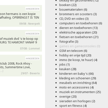
beauty en gezondheid (12)
boeken (22)
aangeboden
bouwmaterialen (6)
 toon hermans is een kopie
brommers en scooters (3)
 afhaling. OPBRENGST IS TEN
CD, DVD en video (3)
computers en toebehoren (6)
09/08 - Neerpelt
dieren en toebehoren (13)
elektrische apparaten (20)
aangeboden
fietsen en toebehoren (21)
 of muziek dvd 's te koop op
fotografie (3)
E BURG TE HAMONT VANAF 9
games en gameconsoles (0)
07/08 - Lommel
GSM en telecom (6)
hobby en vrije tijd (20)
aangeboden
immo (te koop, te huur) (4)
itclub 2008, Rock Ahoy -
jobs (1)
its, Summertime Love,
keuken (28)
(…)
29/07 - Beverlo
kinderen en baby's (66)
kleding en schoenen (29)
meubels en inrichting (64)
moto en accessoires (4)
muziek en instrumenten (25)
overige (20)
sieraden en horloges (2)
sport en fitness (4)