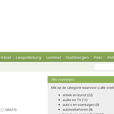
-Eksel
Leopoldsburg
Lommel
Oudsbergen
Peer
Pel
Alle zoekertjes
Klik op de categorie waarvoor u alle zoeke
antiek en kunst (22)
audio en TV (11)
auto's en voertuigen (9)
autotoebehoren (8)
GRATIS