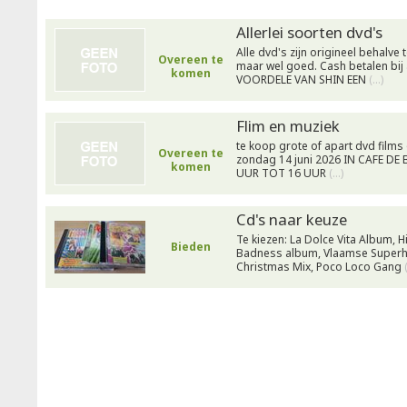
Allerlei soorten dvd's
Alle dvd's zijn origineel behalve
Overeen te
maar wel goed. Cash betalen bij
komen
VOORDELE VAN SHIN EEN
(…)
Flim en muziek
te koop grote of apart dvd films
Overeen te
zondag 14 juni 2026 IN CAFE D
komen
UUR TOT 16 UUR
(…)
Cd's naar keuze
Te kiezen: La Dolce Vita Album, H
Bieden
Badness album, Vlaamse Superh
Christmas Mix, Poco Loco Gang