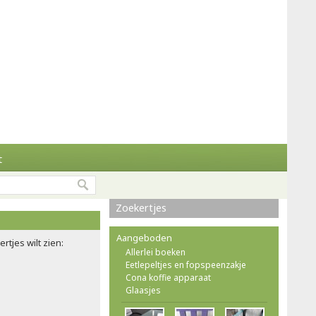
t
Zoekertjes
Aangeboden
rtjes wilt zien:
Allerlei boeken
Eetlepeltjes en fopspeenzakje
Cona koffie apparaat
Glaasjes