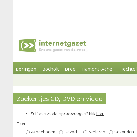
Beringen
Bocholt
Bree
Hamont-Achel
Hechtel
Zoekertjes CD, DVD en video
Zelf een zoekertje toevoegen? Klik
hier
Filter:
Aangeboden
Gezocht
Verloren
Gevonden