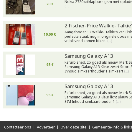
Nokia 2720 uitklapbare gsm met oplader. 
20 €
(…)
2 Fischer-Price Walkie- Talkie'
Aangeboden : 2 Walkie- Talkie's van Fish
10,00 €
perfecte staat, nog in originele doos me
vrijblijvend komen kijken.
(…)
Samsung Galaxy A13
Refurbished, zo goed als nieuw: Merk
95 €
Samsung Galaxy A13 Kleur zwart Soort 
Inhoud simkaarthouder 1 simkaart
(…)
Samsung Galaxy A13
Refurbished, zo goed als nieuw: Merk
95 €
Samsung Galaxy A13 Kleur licht Blauw 
SIM Inhoud simkaarthouder 1
(…)
Contacteer ons
|
Adverteer
|
Over deze site
|
Gemeente-info & link