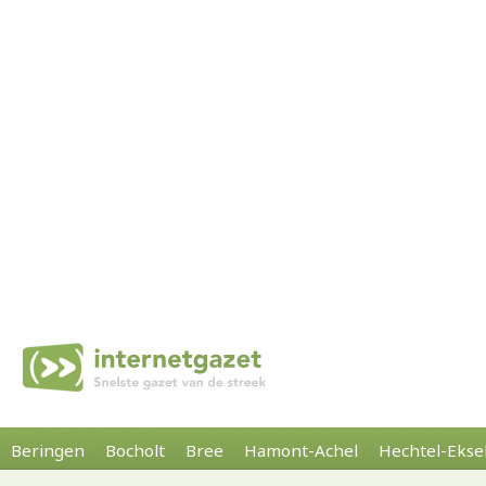
Beringen
Bocholt
Bree
Hamont-Achel
Hechtel-Ekse