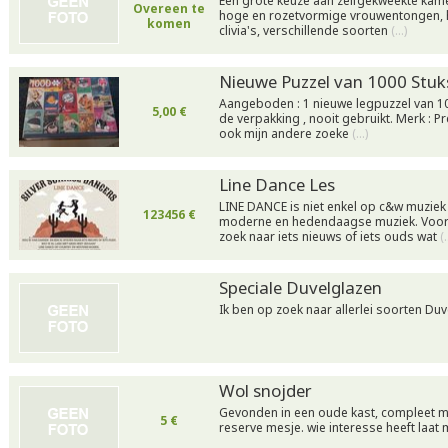
Een grote keuze aan zelfgekweekte kamer
Overeen te
hoge en rozetvormige vrouwentongen, 
komen
clivia's, verschillende soorten
(…)
Nieuwe Puzzel van 1000 Stuk
Aangeboden : 1 nieuwe legpuzzel van 10
5,00 €
de verpakking , nooit gebruikt. Merk : P
ook mijn andere zoeke
(…)
Line Dance Les
LINE DANCE is niet enkel op c&w muzie
123456 €
moderne en hedendaagse muziek. Voor
zoek naar iets nieuws of iets ouds wat
(
Speciale Duvelglazen
Ik ben op zoek naar allerlei soorten Du
Wol snojder
Gevonden in een oude kast, compleet me
5 €
reserve mesje. wie interesse heeft laat