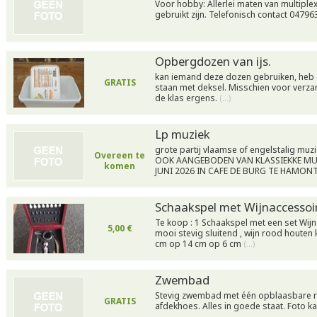
Voor hobby: Allerlei maten van multipl
gebruikt zijn. Telefonisch contact 04796
Opbergdozen van ijs.
kan iemand deze dozen gebruiken, heb
GRATIS
staan met deksel. Misschien voor verzam
de klas ergens.
(…)
Lp muziek
grote partij vlaamse of engelstalig mu
Overeen te
OOK AANGEBODEN VAN KLASSIEKKE MU
komen
JUNI 2026 IN CAFE DE BURG TE HAMON
Schaakspel met Wijnaccessoi
Te koop : 1 Schaakspel met een set Wijn
5,00 €
mooi stevig sluitend , wijn rood houten k
cm op 14 cm op 6 cm
(…)
Zwembad
Stevig zwembad met één opblaasbare r
GRATIS
afdekhoes. Alles in goede staat. Foto 