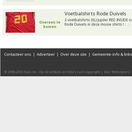
Voetbalshirts Rode Duivels
2 voetbalshirts (XL) Jupiler RED INSIDE 
Overeen te
Rode Duivels in deze mooie shirts !
(…)
komen
Contacteer ons
|
Adverteer
|
Over deze site
|
Gemeente-info & link
© 2004-2013
Faes nv
-
Op de artikels en foto’s rust copyright
|
Site: Webstylers