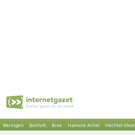
Beringen
Bocholt
Bree
Hamont-Achel
Hechtel-Ekse