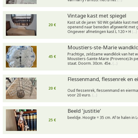
Vintage kast met spiegel
Kast uit de jaren '60 Wit gelakte kast me
20 €
openend naar beneden afgewerkt met g
Ongeveer afmetingen kast L 120 × H
(…)
Moustiers-ste-Marie wandkl
Prachtige, zeldzame wandklok van het
45 €
Moustiers-Sainte-Marie (Provence).In p
staat. Doorm. 30cm. 45e.
(…)
Flessenmand, flessenrek en 
20 €
Oud flessenrek, flessenmand en eierma
voor 20 euro.
(…)
Beeld 'justitie'
beeldje. Hoogte = 35 cm. Af te halen in
25 €