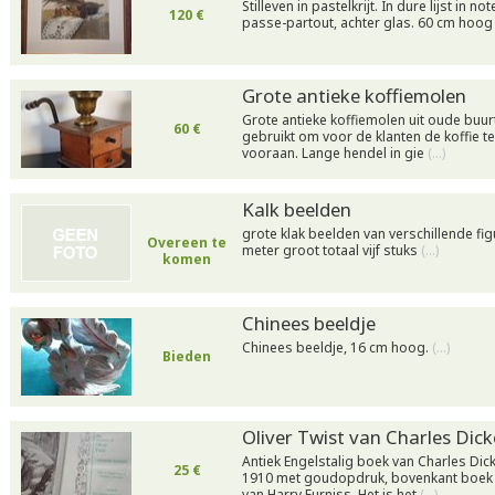
Stilleven in pastelkrijt. In dure lijst in n
120 €
passe-partout, achter glas. 60 cm hoog
Grote antieke koffiemolen
Grote antieke koffiemolen uit oude buur
60 €
gebruikt om voor de klanten de koffie te
vooraan. Lange hendel in gie
(…)
Kalk beelden
grote klak beelden van verschillende fig
Overeen te
meter groot totaal vijf stuks
(…)
komen
Chinees beeldje
Chinees beeldje, 16 cm hoog.
(…)
Bieden
Oliver Twist van Charles Dic
Antiek Engelstalig boek van Charles Dick
25 €
1910 met goudopdruk, bovenkant boek g
van Harry Furniss. Het is het
(…)