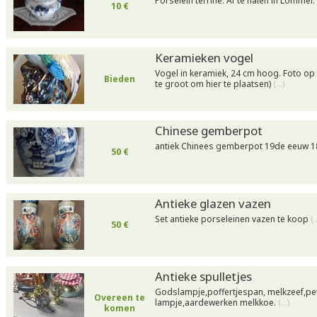
Porselein terrine. Af te halen in Lommel.
10 €
Keramieken vogel
Vogel in keramiek, 24 cm hoog. Foto op
Bieden
te groot om hier te plaatsen)
(…)
Chinese gemberpot
antiek Chinees gemberpot 19de eeuw 
50 €
Antieke glazen vazen
Set antieke porseleinen vazen te koop
(
50 €
Antieke spulletjes
Godslampje,poffertjespan, melkzeef,p
Overeen te
lampje,aardewerken melkkoe.
(…)
komen