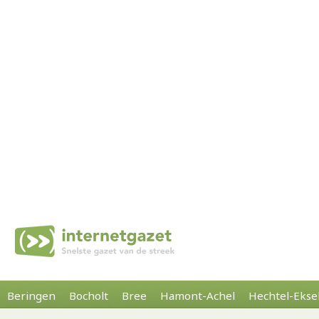
Beringen
Bocholt
Bree
Hamont-Achel
Hechtel-Ekse