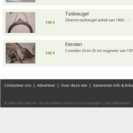
Tasbeugel
Zilveren tasbeugel antiek van 1900
(…)
100 €
Eenden
2 eenden 20 en 25 cm ongeveer van 19
100 €
Contacteer ons
|
Adverteer
|
Over deze site
|
Gemeente-info & link
© 2004-2013
Faes nv
-
Op de artikels en foto’s rust copyright
|
Site: Webstylers