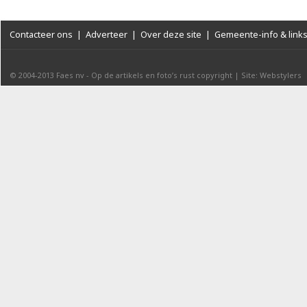
Contacteer ons
|
Adverteer
|
Over deze site
|
Gemeente-info & link
© 2004-2013
Faes nv
-
Op de artikels en foto’s rust copyright
|
Site: Webstylers