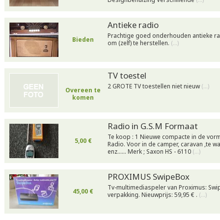
Antieke radio
Prachtige goed onderhouden antieke rad
Bieden
om (zelf) te herstellen.
(…)
TV toestel
2 GROTE TV toestellen niet nieuw
(…)
Overeen te
komen
Radio in G.S.M Formaat
Te koop : 1 Nieuwe compacte in de vorm
5,00 €
Radio. Voor in de camper, caravan ,te wa
enz...... Merk ; Saxon HS - 6110
(…)
PROXIMUS SwipeBox
Tv-multimediaspeler van Proximus: Swip
45,00 €
verpakking. Nieuwprijs: 59,95 € .
(…)