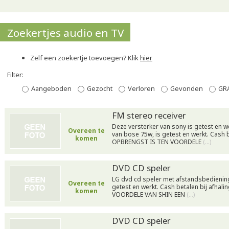
Zoekertjes audio en TV
Zelf een zoekertje toevoegen? Klik
hier
Filter:
Aangeboden
Gezocht
Verloren
Gevonden
GR
FM stereo receiver
Deze versterker van sony is getest en we
Overeen te
van bose 75w, is getest en werkt. Cash b
komen
OPBRENGST IS TEN VOORDELE
(…)
DVD CD speler
LG dvd cd speler met afstandsbediening 
Overeen te
getest en werkt. Cash betalen bij afhal
komen
VOORDELE VAN SHIN EEN
(…)
DVD CD speler