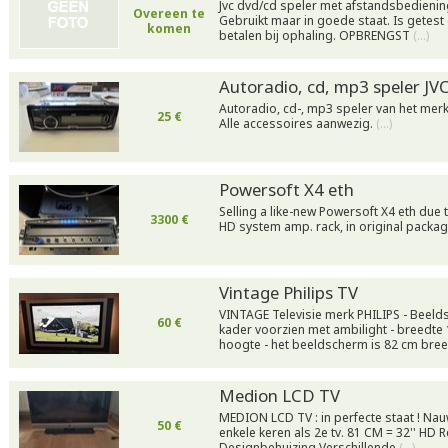
Jvc dvd/cd speler met afstandsbediening
Overeen te
Gebruikt maar in goede staat. Is getest
komen
betalen bij ophaling. OPBRENGST
(…)
Autoradio, cd, mp3 speler JV
Autoradio, cd-, mp3 speler van het merk
25 €
Alle accessoires aanwezig.
(…)
Powersoft X4 eth
Selling a like-new Powersoft X4 eth due
3300 €
HD system amp. rack, in original packa
Vintage Philips TV
VINTAGE Televisie merk PHILIPS - Beel
60 €
kader voorzien met ambilight - breedte
hoogte - het beeldscherm is 82 cm bre
Medion LCD TV
MEDION LCD TV : in perfecte staat ! Nauw
50 €
enkele keren als 2e tv. 81 CM = 32'' HD 
Designbehuizing Verschillende
(…)