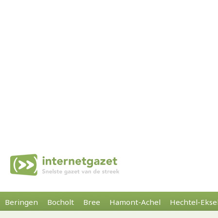
Beringen
Bocholt
Bree
Hamont-Achel
Hechtel-Ekse