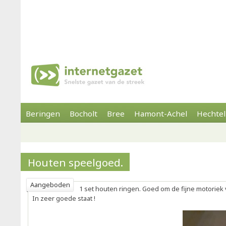
Beringen
Bocholt
Bree
Hamont-Achel
Hechtel
Houten speelgoed.
Aangeboden
1 set houten ringen. Goed om de fijne motoriek 
In zeer goede staat !