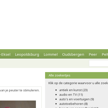
-Eksel
Leopoldsburg
Lommel
Oudsbergen
Peer
Pel
Alle zoekertjes
Klik op de categorie waarvoor u alle zoeke
antiek en kunst (23)
van je peuter te stimuleren.
audio en TV (11)
auto's en voertuigen (9)
autotoebehoren (8)