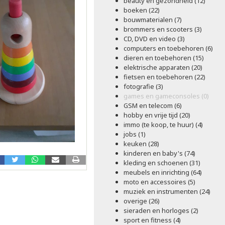
beauty en gezondheid (12)
boeken (22)
bouwmaterialen (7)
brommers en scooters (3)
CD, DVD en video (3)
computers en toebehoren (6)
dieren en toebehoren (15)
elektrische apparaten (20)
fietsen en toebehoren (22)
fotografie (3)
games en gameconsoles (0)
GSM en telecom (6)
hobby en vrije tijd (20)
immo (te koop, te huur) (4)
jobs (1)
keuken (28)
kinderen en baby's (74)
kleding en schoenen (31)
meubels en inrichting (64)
moto en accessoires (5)
muziek en instrumenten (24)
overige (26)
sieraden en horloges (2)
sport en fitness (4)