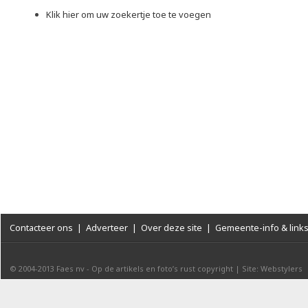
Klik hier om uw zoekertje toe te voegen
Contacteer ons
|
Adverteer
|
Over deze site
|
Gemeente-info & link
© 2004-2013
Faes nv
-
Op de artikels en foto’s rust copyright
|
Site: Webstylers