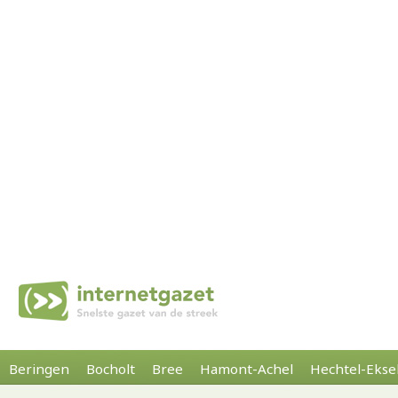
Beringen
Bocholt
Bree
Hamont-Achel
Hechtel-Ekse