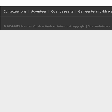
Contacteer ons
|
Adverteer
|
Over deze site
|
Gemeente-info & link
© 2004-2013
Faes nv
-
Op de artikels en foto’s rust copyright
|
Site: Webstylers