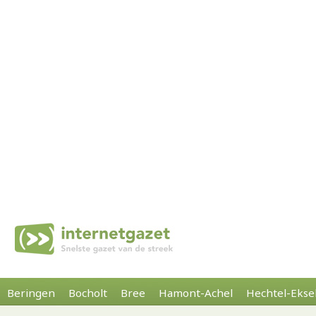
Beringen
Bocholt
Bree
Hamont-Achel
Hechtel-Ekse