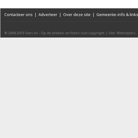
Contacteer ons
|
Adverteer
|
Over deze site
|
Gemeente-info & link
© 2004-2013
Faes nv
-
Op de artikels en foto’s rust copyright
|
Site: Webstylers