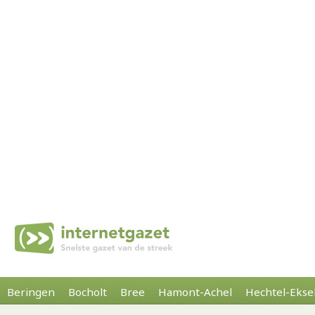
Beringen
Bocholt
Bree
Hamont-Achel
Hechtel-Ekse