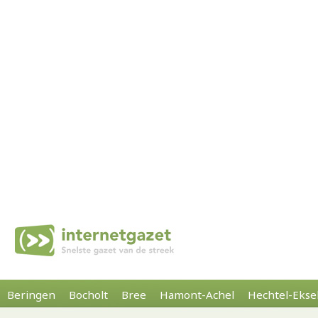
Beringen
Bocholt
Bree
Hamont-Achel
Hechtel-Ekse