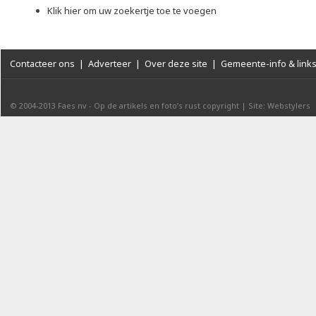
Klik hier om uw zoekertje toe te voegen
Contacteer ons
|
Adverteer
|
Over deze site
|
Gemeente-info & link
© 2004-2013
Faes nv
-
Op de artikels en foto’s rust copyright
|
Site: Webstylers