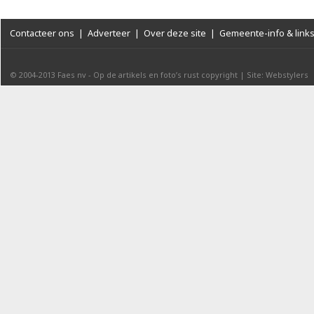
Contacteer ons
|
Adverteer
|
Over deze site
|
Gemeente-info & link
© 2004-2013
Faes nv
-
Op de artikels en foto’s rust copyright
|
Site: Webstylers