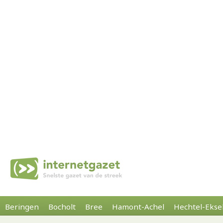
Beringen
Bocholt
Bree
Hamont-Achel
Hechtel-Ekse