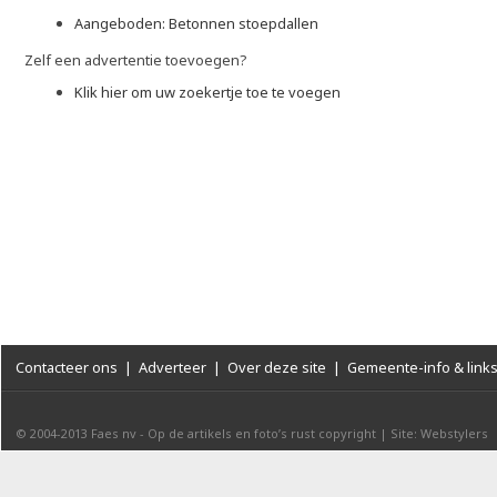
Aangeboden: Betonnen stoepdallen
Zelf een advertentie toevoegen?
Klik hier om uw zoekertje toe te voegen
Contacteer ons
|
Adverteer
|
Over deze site
|
Gemeente-info & link
© 2004-2013
Faes nv
-
Op de artikels en foto’s rust copyright
|
Site: Webstylers