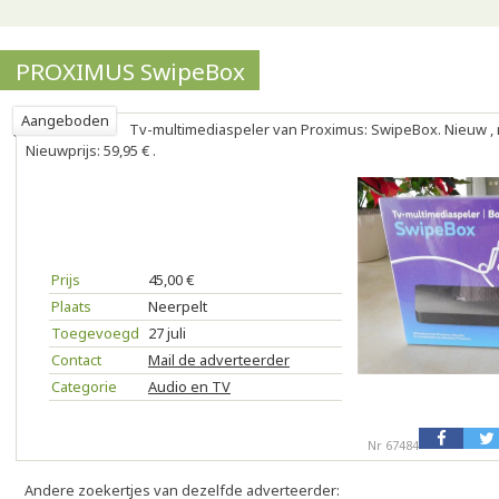
PROXIMUS SwipeBox
Aangeboden
Tv-multimediaspeler van Proximus: SwipeBox. Nieuw , 
Nieuwprijs: 59,95 € .
Prijs
45,00 €
Plaats
Neerpelt
Toegevoegd
27 juli
Contact
Mail de adverteerder
Categorie
Audio en TV
Nr 67484
Andere zoekertjes van dezelfde adverteerder: