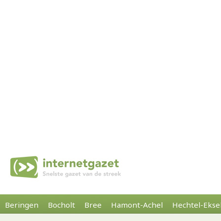
Beringen
Bocholt
Bree
Hamont-Achel
Hechtel-Ekse