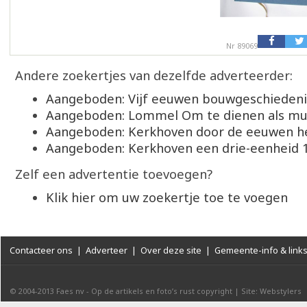
Nr 89069
Andere zoekertjes van dezelfde adverteerder:
Aangeboden: Vijf eeuwen bouwgeschiedeni
Aangeboden: Lommel Om te dienen als m
Aangeboden: Kerkhoven door de eeuwen h
Aangeboden: Kerkhoven een drie-eenheid 1
Zelf een advertentie toevoegen?
Klik hier om uw zoekertje toe te voegen
Contacteer ons
|
Adverteer
|
Over deze site
|
Gemeente-info & link
© 2004-2013
Faes nv
-
Op de artikels en foto’s rust copyright
|
Site: Webstylers