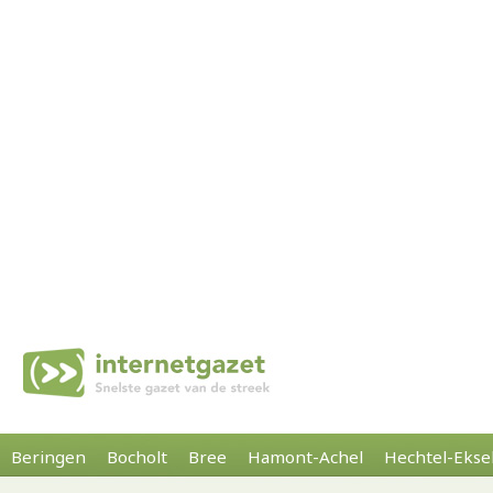
Beringen
Bocholt
Bree
Hamont-Achel
Hechtel-Ekse