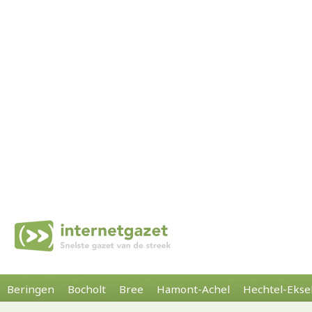
Beringen
Bocholt
Bree
Hamont-Achel
Hechtel-Ekse