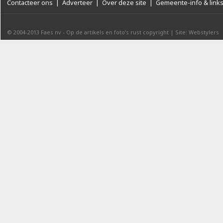
Contacteer ons
|
Adverteer
|
Over deze site
|
Gemeente-info & link
© 2004-2013
Faes nv
-
Op de artikels en foto’s rust copyright
|
Site: Webstylers