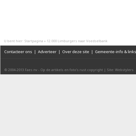
U bent hier:
Startpagina
»
12.000 Limburgers naar Voedselbank
Contacteer ons
|
Adverteer
|
Over deze site
|
Gemeente-info & link
© 2004-2013
Faes nv
-
Op de artikels en foto’s rust copyright
|
Site: Webstylers