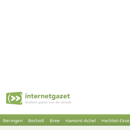
Beringen
Bocholt
Bree
Hamont-Achel
Hechtel-Ekse