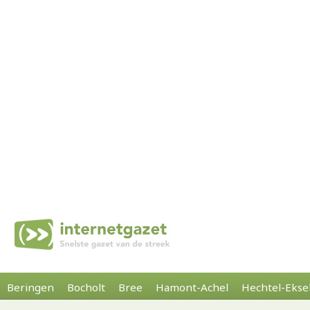
Beringen
Bocholt
Bree
Hamont-Achel
Hechtel-Ekse