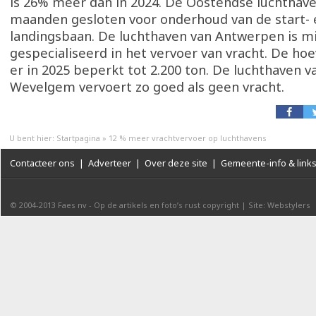
is 26% meer dan in 2024. De Oostendse luchthave
maanden gesloten voor onderhoud van de start- 
landingsbaan. De luchthaven van Antwerpen is m
gespecialiseerd in het vervoer van vracht. De ho
er in 2025 beperkt tot 2.200 ton. De luchthaven va
Wevelgem vervoert zo goed als geen vracht.
U bent hier:
Startpagina
»
12 % meer vrachtvervoer op luchthavens
Contacteer ons
|
Adverteer
|
Over deze site
|
Gemeente-info & link
© 2004-2013
Faes nv
-
Op de artikels en foto’s rust copyright
|
Site: Webstylers