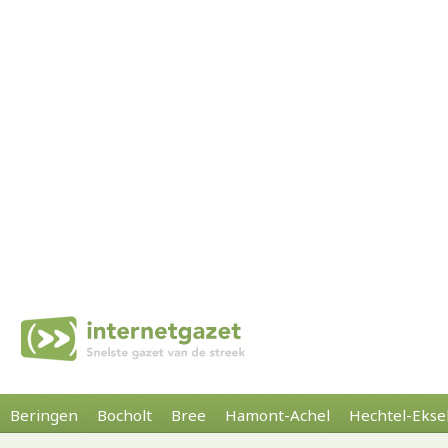
Beringen
Bocholt
Bree
Hamont-Achel
Hechtel-Ekse