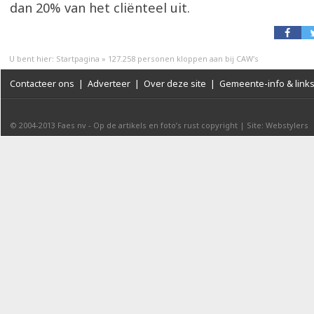
dan 20% van het cliënteel uit.
U bent hier:
Startpagina
»
127.258 personen kloppen aan bij CAW's
Contacteer ons
|
Adverteer
|
Over deze site
|
Gemeente-info & link
© 2004-2013
Faes nv
-
Op de artikels en foto’s rust copyright
|
Site: Webstylers