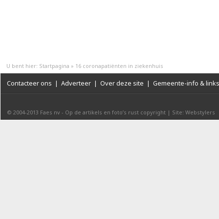
U bent hier:
Startpagina
»
16 coronapatiënten in ziekenhuis
Contacteer ons
|
Adverteer
|
Over deze site
|
Gemeente-info & link
© 2004-2013
Faes nv
-
Op de artikels en foto’s rust copyright
|
Site: Webstylers