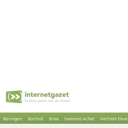
Beringen
Bocholt
Bree
Hamont-Achel
Hechtel-Ekse