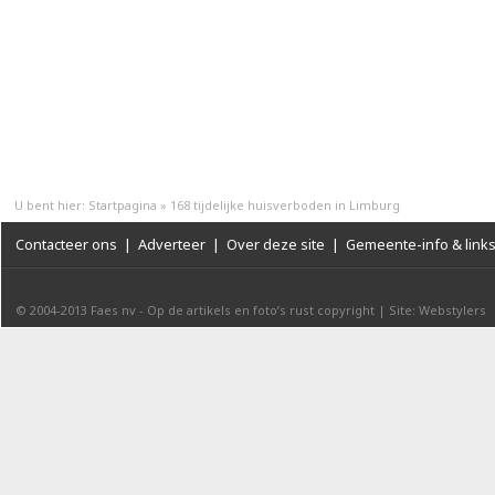
U bent hier:
Startpagina
»
168 tijdelijke huisverboden in Limburg
Contacteer ons
|
Adverteer
|
Over deze site
|
Gemeente-info & link
© 2004-2013
Faes nv
-
Op de artikels en foto’s rust copyright
|
Site: Webstylers