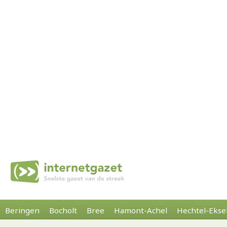
Beringen
Bocholt
Bree
Hamont-Achel
Hechtel-Ekse