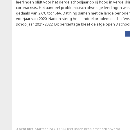
leerlingen blijft voor het derde schooljaar op rij hoog in vergeli
coronacrisis. Het aandeel problematisch afwezige leerlingen was 
gedaald van 2,6% tot 1,4%. Dat hing samen met de lange periode 
voorjaar van 2020. Nadien steeg het aandeel problematisch afwezi
schooljaar 2021-2022. Dit percentage bleef de afgelopen 3 schoolja
U bent hier:
Startpagina
»
17.364 leerlingen problematisch afwezig