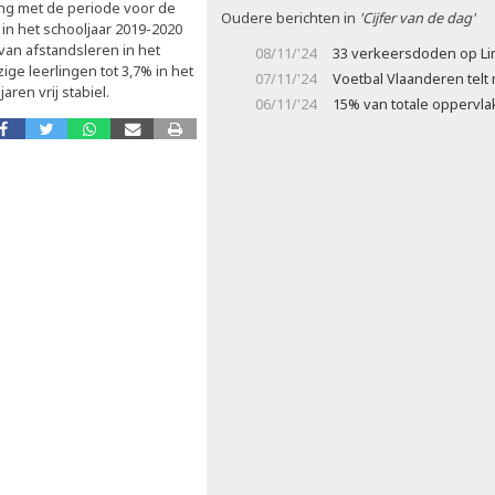
jking met de periode voor de
Oudere berichten in
'Cijfer van de dag'
in het schooljaar 2019-2020
van afstandsleren in het
08/11/'24
33 verkeersdoden op L
ge leerlingen tot 3,7% in het
07/11/'24
Voetbal Vlaanderen telt
ren vrij stabiel.
06/11/'24
15% van totale oppervla