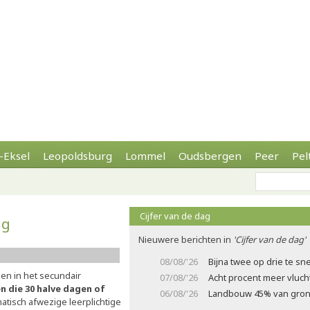
-Eksel
Leopoldsburg
Lommel
Oudsbergen
Peer
Pel
Cijfer van de dag
ig
Nieuwere berichten in
'Cijfer van de dag'
08/08/'26
Bijna twee op drie te sne
gen in het secundair
07/08/'26
Acht procent meer vluch
n die 30 halve dagen of
06/08/'26
Landbouw 45% van gron
atisch afwezige leerplichtige