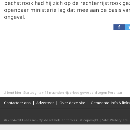
pechstrook had hij zich op de rechterrijstrook ge
openbaar ministerie lag dat mee aan de basis van
ongeval.
U bent hier:
Startpagina
»
18 maanden rijverbod gevorderd tegen Perenaar
Contacteer ons
|
Adverteer
|
Over deze site
|
Gemeente-info & link
© 2004-2013
Faes nv
-
Op de artikels en foto’s rust copyright
|
Site: Webstylers