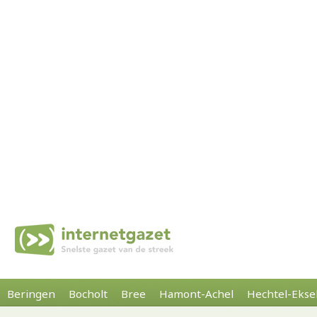
Beringen
Bocholt
Bree
Hamont-Achel
Hechtel-Ekse