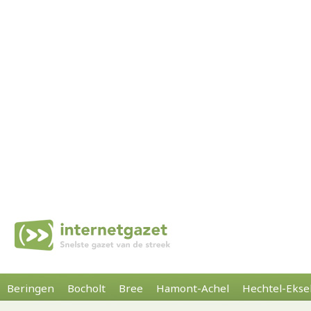
Beringen
Bocholt
Bree
Hamont-Achel
Hechtel-Ekse