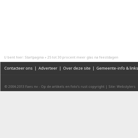
U bent hier:
Startpagina
»
25 tot 30 procent meer glas na feestdagen
Contacteer ons
|
Adverteer
|
Over deze site
|
Gemeente-info & link
© 2004-2013
Faes nv
-
Op de artikels en foto’s rust copyright
|
Site: Webstylers