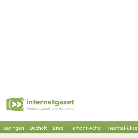
Beringen
Bocholt
Bree
Hamont-Achel
Hechtel-Ekse