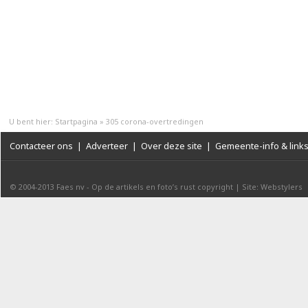
U bent hier:
Startpagina
»
305 corona-overtredingen
Contacteer ons
|
Adverteer
|
Over deze site
|
Gemeente-info & link
© 2004-2013
Faes nv
-
Op de artikels en foto’s rust copyright
|
Site: Webstylers