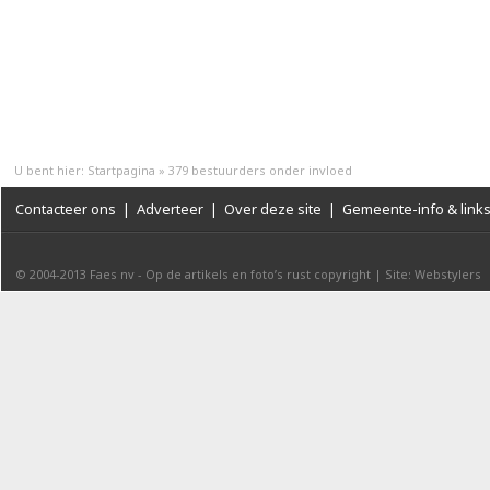
U bent hier:
Startpagina
»
379 bestuurders onder invloed
Contacteer ons
|
Adverteer
|
Over deze site
|
Gemeente-info & link
© 2004-2013
Faes nv
-
Op de artikels en foto’s rust copyright
|
Site: Webstylers