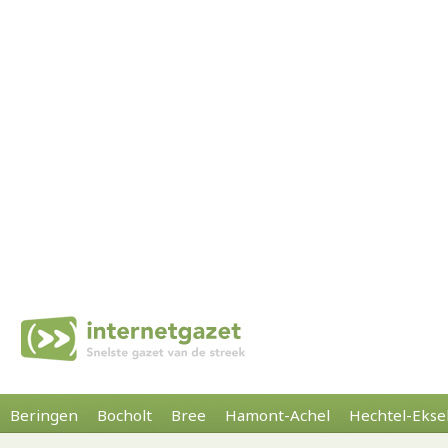
Beringen
Bocholt
Bree
Hamont-Achel
Hechtel-Ekse