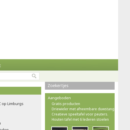
t
Zoekertjes
Aangeboden
C op Limburgs
Gratis producten
Driewieler met afneembare duwstang
Creatieve speeltafel voor peuters.
Houten tafel met 6 lederen stoelen
n
leden