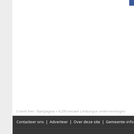
U bent hier:
Startpagina
»
6.200 nieuwe Limburgse ondernemingen
Contacteer ons
|
Adverteer
|
Over deze site
|
Gemeente-info 