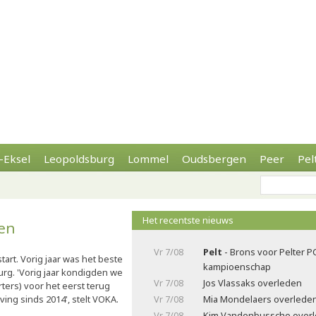
-Eksel
Leopoldsburg
Lommel
Oudsbergen
Peer
Pel
Het recentste nieuws
en
Vr 7/08
Pelt
- Brons voor Pelter P
art. Vorig jaar was het beste
kampioenschap
burg. 'Vorig jaar kondigden we
Vr 7/08
Jos Vlassaks overleden
rters) voor het eerst terug
ing sinds 2014', stelt VOKA.
Vr 7/08
Mia Mondelaers overlede
Vr 7/08
Kim Vandenbussche over