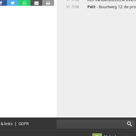
Vr 7/08
Pelt
- Buurtweg 12: de pr
& links
|
GDPR