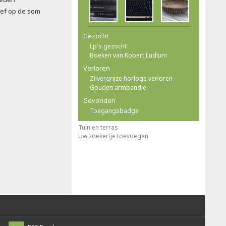
oef op de som
Gezocht
Lp's gezocht
Boeken van Robert Ludlum
Verloren
Zilvergrijze horloge verloren
Gouden armbandje
Gevonden
Toegangsbadge
Tuin en terras
Uw zoekertje toevoegen