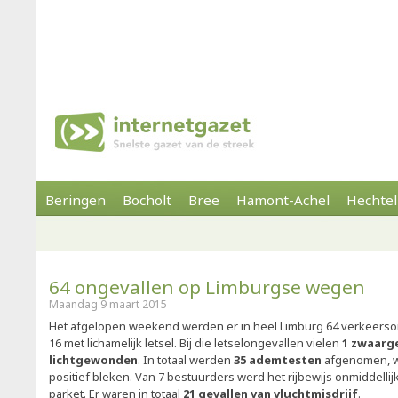
Beringen
Bocholt
Bree
Hamont-Achel
Hechtel
64 ongevallen op Limburgse wegen
Maandag 9 maart 2015
Het afgelopen weekend werden er in heel Limburg 64 verkeers
16 met lichamelijk letsel. Bij die letselongevallen vielen
1 zwaar
lichtgewonden
. In totaal werden
35 ademtesten
afgenomen, w
positief bleken. Van 7 bestuurders werd het rijbewijs onmiddellij
parket. Er waren in totaal
21 gevallen van vluchtmisdrijf
.