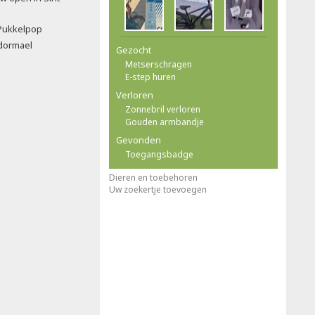
Pukkelpop
ndormael
Gezocht
Metserschragen
E-step huren
Verloren
Zonnebril verloren
Gouden armbandje
Gevonden
Toegangsbadge
Dieren en toebehoren
Uw zoekertje toevoegen