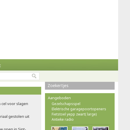
t
Zoekertjes
Aangeboden
 cel voor slagen
Gezelschapsspel
Elektrische garagepoortopeners
Fietstoel yepp zwart( large)
iaal gestolen uit
Antieke radio
w open in Sint-