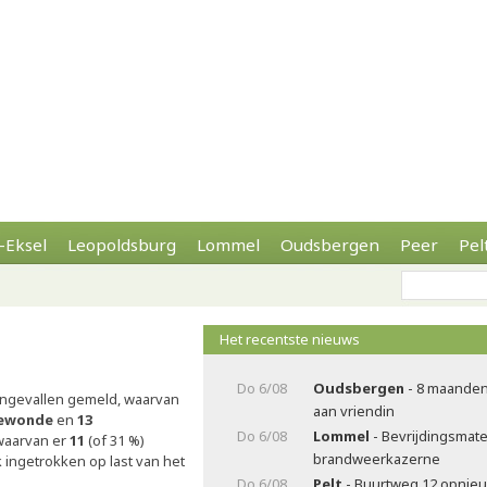
-Eksel
Leopoldsburg
Lommel
Oudsbergen
Peer
Pel
Het recentste nieuws
Do 6/08
Oudsbergen
- 8 maanden
ongevallen gemeld, waarvan
aan vriendin
gewonde
en
13
Do 6/08
Lommel
- Bevrijdingsmater
aarvan er
11
(of 31 %)
brandweerkazerne
k ingetrokken op last van het
Do 6/08
Pelt
- Buurtweg 12 opnieu