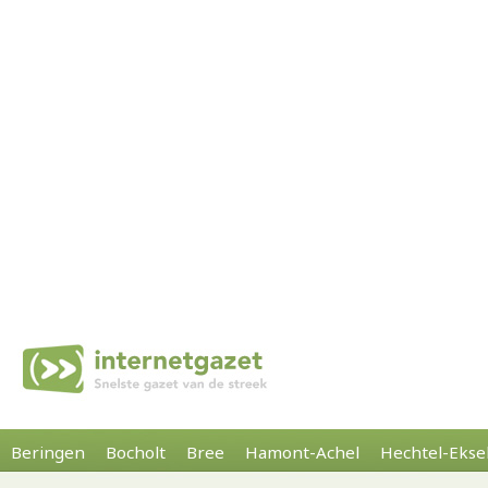
Beringen
Bocholt
Bree
Hamont-Achel
Hechtel-Ekse