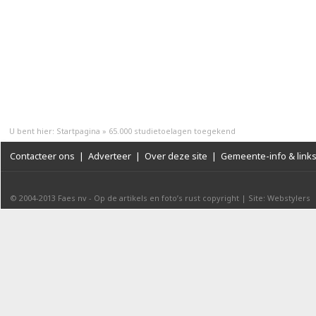
U bent hier:
Startpagina
»
65.000 studietoelagen toegekend
Contacteer ons
|
Adverteer
|
Over deze site
|
Gemeente-info & link
© 2004-2013
Faes nv
-
Op de artikels en foto’s rust copyright
|
Site: Webstylers