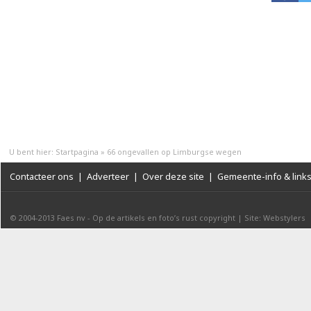
U bent hier:
Startpagina
»
66 ongevallen op Limburgse wegen
Contacteer ons
|
Adverteer
|
Over deze site
|
Gemeente-info & link
© 2004-2013
Faes nv
-
Op de artikels en foto’s rust copyright
|
Site: Webstylers