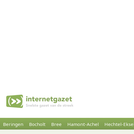
Beringen
Bocholt
Bree
Hamont-Achel
Hechtel-Ekse