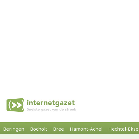
Beringen
Bocholt
Bree
Hamont-Achel
Hechtel-Ekse