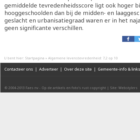
gemiddelde tevredenheidsscore ligt ook hoger bi
hooggeschoolden dan bij de midden- en laaggesc
geslacht en urbanisatiegraad waren er in het naj
geen significante verschillen.
U bent hier:
Startpagina
»
Algemene levenstevredenheid: 7,2 op 10
Contacteer ons
|
Adverteer
|
Over deze site
|
Gemeente-info & link
© 2004-2013
Faes nv
-
Op de artikels en foto’s rust copyright
|
Site: Webstylers