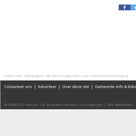
U bent hier:
Startpagina
»
85.000 risicogronden voor bodemverontreiniging
Contacteer ons
|
Adverteer
|
Over deze site
|
Gemeente-info & link
© 2004-2013
Faes nv
-
Op de artikels en foto’s rust copyright
|
Site: Webstylers