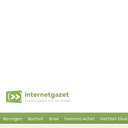
Beringen
Bocholt
Bree
Hamont-Achel
Hechtel-Ekse