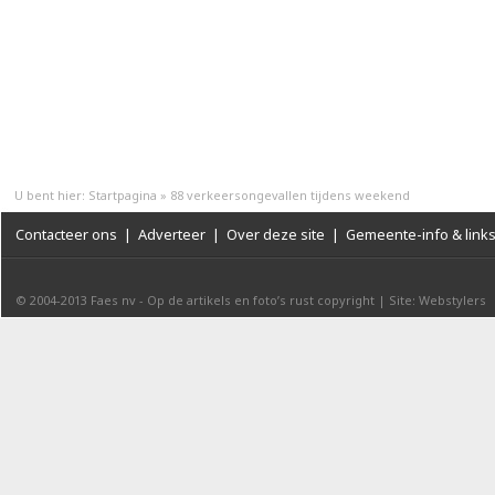
U bent hier:
Startpagina
»
88 verkeersongevallen tijdens weekend
Contacteer ons
|
Adverteer
|
Over deze site
|
Gemeente-info & link
© 2004-2013
Faes nv
-
Op de artikels en foto’s rust copyright
|
Site: Webstylers