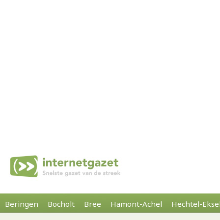
Beringen
Bocholt
Bree
Hamont-Achel
Hechtel-Ekse