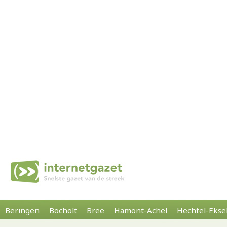
Beringen
Bocholt
Bree
Hamont-Achel
Hechtel-Ekse