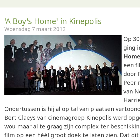
'A Boy's Home' in Kinepolis
Woensdag 7 maart 2012
Op 30
ging 
Home
een f
door 
Peer 
van N
Harri
Ondertussen is hij al op tal van plaatsen vertoon
Bert Claeys van cinemagroep Kinepolis werd opg
wou maar al te graag zijn complex ter beschikkin
film op een héél groot doek te laten zien. Dat di