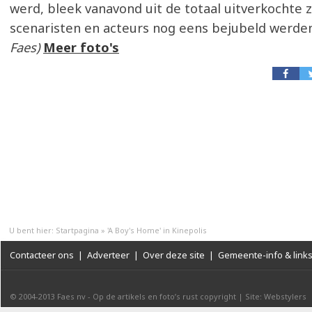
werd, bleek vanavond uit de totaal uitverkochte z
scenaristen en acteurs nog eens bejubeld werde
Faes)
Meer foto's
U bent hier:
Startpagina
»
'A Boy's Home' in Kinepolis
Contacteer ons
|
Adverteer
|
Over deze site
|
Gemeente-info & link
© 2004-2013
Faes nv
-
Op de artikels en foto’s rust copyright
|
Site: Webstylers