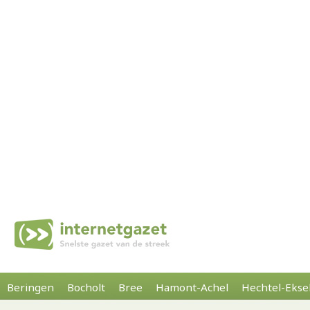
Beringen
Bocholt
Bree
Hamont-Achel
Hechtel-Ekse