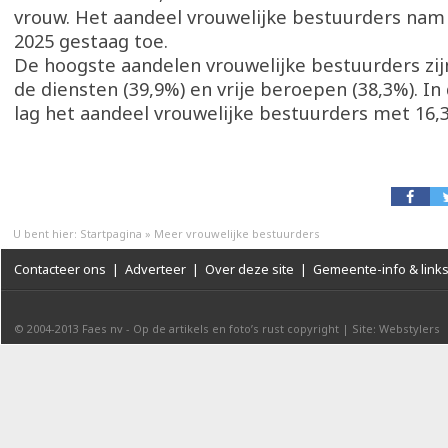
vrouw. Het aandeel vrouwelijke bestuurders nam
2025 gestaag toe.
De hoogste aandelen vrouwelijke bestuurders zijn
de diensten (39,9%) en vrije beroepen (38,3%). In 
lag het aandeel vrouwelijke bestuurders met 16,3
U bent hier:
Startpagina
»
Meer vrouwelijke bestuurders
Contacteer ons
|
Adverteer
|
Over deze site
|
Gemeente-info & link
© 2004-2013
Faes nv
-
Op de artikels en foto’s rust copyright
|
Site: Webstylers