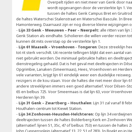
Overpelt rijden en niet meer van Genk door naar
wordt opgevangen door de versterkte lijn 1. Ve
tussen de haltes Genk Campus Bret en Gruitro
de haltes Waterschei Stalenstraat en Waterschei Bascule. In Bree ri
Hamonterweg. Daarnaast zijn er nog diverse kleine wijzigingen op
-
Lijn 33 Genk – Meeuwen – Peer – Neerpelt:
alle ritten van lijn
Genk Station als eindhalte. Scholieren die willen verder reizen tot
kunnen dit mits overstap op de versterkte lijn 1.
-
Lijn 61 Maaseik – Vroenhoven - Tongeren
: Deze streeklijn hee
tot rit sterk verschilt. Uit recente tellingen blijkt dat een aantal va
niet gebruikt worden. De minimaal gebruikte haltes en deeltraje
dienstregeling gehaald. Dat is het geval met deeltrajecten in Dil
Opgrimbie, Lanaken (Smeermaas), Hees, Vroenhoven en Herdere
vele varianten, krijgt lijn 61 eindelijk weer een duidelijke reiswe
reizigers in de kou staan. Voor de haltes die niet meer door lijn
andere streeklijnen immers een goed alternatief. Voor Dilsen-Stok
65 en belbus 725. Voor Smeermaas is dat lijn 63, voor Vroenhoven l
Herderen lijn 39.
-
Lijn 31 Genk – Zwartberg – Houthalen
: Lijn 31 zal vanaf 8 fe
Houthalen-centrum tot Kiewit Station.
-
Lijn 34 Zonhoven-Heusden-Helchteren:
Op lijn 34 verdwijnen
deeltrajecten tussen de haltes Bolderberg Kerk en Zonhoven W
(alternatief: lijnen 51, 35c, 47 of belbus 753) en tussen de haltes
John Cuppensplein (alternatief 13, 22, 51 of 283). In Boekt en in H