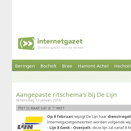
Beringen
Bocholt
Bree
Hamont-Achel
Hechtel
Aangepaste ritschema's bij De Lijn
Woensdag 13 januari 2016
Het is maar dat je 't weet
Op 8 februari
wijzigt De Lijn haar
dienstrege
Internetgazetgemeenten worden volgende wij
-
Lijn 8 Genk - Overpelt
: deze lijn zal vanaf 8