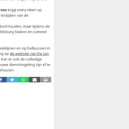
oven
krijgt extra ritten op
lestijden van de
nbod houden, maar tijdens de
oldsburg Station en Lommel
reeklijnen en op belbussen in
ing op
de website van De Lijn
.
e kan er ook de volledige
euwe dienstregeling zijn af te
ehuizen.