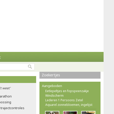
t
Zoekertjes
Aangeboden
't weet'
Eetlepeltjes en fopspeenzakje
Windscherm
marathon
Lederen 1 Persoons Zetel
tbossing
Aquarel zonnebloemen, ingelijst
trajectcontroles