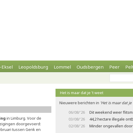
-Eksel
Leopoldsburg
Lommel
Oudsbergen
Peer
Pel
Het is maar dat je 't weet
Nieuwere berichten in
'Het is maar dat je 
06/08/'26
Dit weekend weer flits
ling
in Limburg. Voor de
03/08/'26
44,2 hectare illegale on
zigingen doorgevoerd:
02/08/'26
Minder ongevallen door 
 februari tussen Genk en