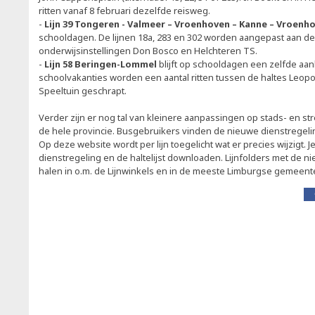
ritten vanaf 8 februari dezelfde reisweg.
-
Lijn 39 Tongeren - Valmeer – Vroenhoven – Kanne – Vroenh
schooldagen. De lijnen 18a, 283 en 302 worden aangepast aan de 
onderwijsinstellingen Don Bosco en Helchteren TS.
-
Lijn 58 Beringen-Lommel
blijft op schooldagen een zelfde aa
schoolvakanties worden een aantal ritten tussen de haltes Leop
Speeltuin geschrapt.
Verder zijn er nog tal van kleinere aanpassingen op stads- en st
de hele provincie. Busgebruikers vinden de nieuwe dienstregel
Op deze website wordt per lijn toegelicht wat er precies wijzigt. J
dienstregeling en de haltelijst downloaden. Lijnfolders met de ni
halen in o.m. de Lijnwinkels en in de meeste Limburgse gemeent