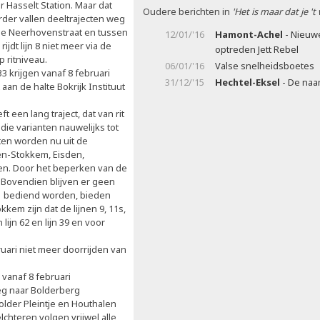
 Hasselt Station. Maar dat
Oudere berichten in
'Het is maar dat je 't
rder vallen deeltrajecten weg
de Neerhovenstraat en tussen
12/01/'16
Hamont-Achel
- Nieuw
jdt lijn 8 niet meer via de
optreden Jett Rebel
 ritniveau.
06/01/'16
Valse snelheidsboetes
 33 krijgen vanaf 8 februari
31/12/'15
Hechtel-Eksel
- De naam
 aan de halte Bokrijk Instituut
ft een lang traject, dat van rit
n die varianten nauwelijks tot
cten worden nu uit de
sen-Stokkem, Eisden,
n. Door het beperken van de
g. Bovendien blijven er geen
 61 bediend worden, bieden
kem zijn dat de lijnen 9, 11s,
ijn 62 en lijn 39 en voor
bruari niet meer doorrijden van
 vanaf 8 februari
eg naar Bolderberg
 Zolder Pleintje en Houthalen
elchteren volgen vrijwel alle