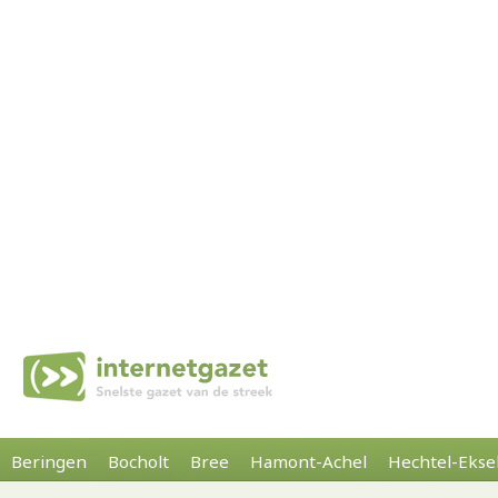
Beringen
Bocholt
Bree
Hamont-Achel
Hechtel-Ekse