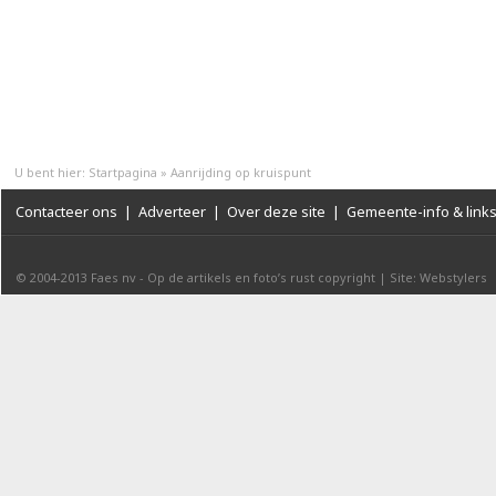
U bent hier:
Startpagina
»
Aanrijding op kruispunt
Contacteer ons
|
Adverteer
|
Over deze site
|
Gemeente-info & link
© 2004-2013
Faes nv
-
Op de artikels en foto’s rust copyright
|
Site: Webstylers