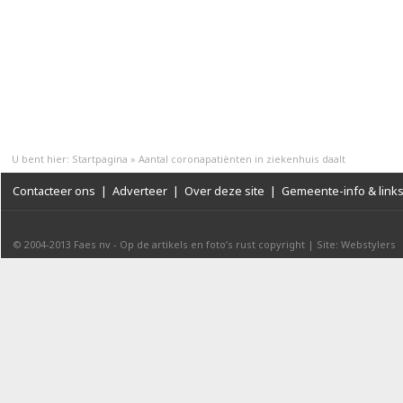
U bent hier:
Startpagina
»
Aantal coronapatiënten in ziekenhuis daalt
Contacteer ons
|
Adverteer
|
Over deze site
|
Gemeente-info & link
© 2004-2013
Faes nv
-
Op de artikels en foto’s rust copyright
|
Site: Webstylers