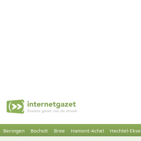
Beringen
Bocholt
Bree
Hamont-Achel
Hechtel-Ekse