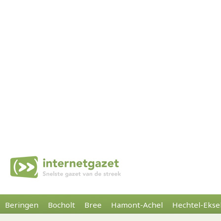
Beringen
Bocholt
Bree
Hamont-Achel
Hechtel-Ekse