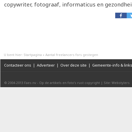
copywriter, fotograaf, informaticus en gezondhe
U bent hier:
Startpagina
»
Aantal freelancers fors gestegen
Contacteer ons
|
Adverteer
|
Over deze site
|
Gemeente-info & link
© 2004-2013
Faes nv
-
Op de artikels en foto’s rust copyright
|
Site: Webstylers