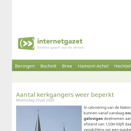
Beringen
Bocholt
Bree
Hamont-Achel
Hechtel
Aantal kerkgangers weer beperkt
Woensdag 29 juli 2020
In uitvoering van de Nation
kunnen vanaf vandaag
no
gelovigen
deelnemen aan e
afstand van 1,50m blijft da
verplichting om een maske