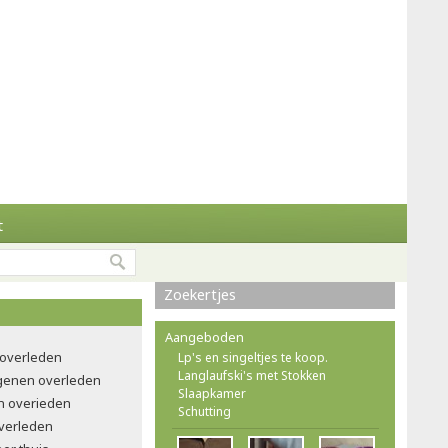
t
Zoekertjes
Aangeboden
 overleden
Lp's en singeltjes te koop.
Langlaufski's met Stokken
ngenen overleden
Slaapkamer
n overieden
Schutting
verleden