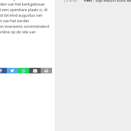
Za 8/08
Pelt
- Stijn Meuris komt w
reden van het kerkgebouw
t een openbare plaats is. Al
st tot eind augustus van
en van het eerder
jven eveneens onverminderd
online op de site van