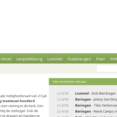
-Eksel
Leopoldsburg
Lommel
Oudsbergen
Peer
Pel
Het recentste nieuws
Za 8/08
Lommel
- Dick Bierdrager
ale Veiligheidsraad van 27 juli
Za 8/08
Beringen
- Jimmy Van Di
g maximum honderd
Za 8/08
Beringen
- Tibo Vertesse
en viering in de kerk. Een
arbij de stelregel. Ook de
Za 8/08
Beringen
- René Camps o
r te dragen en handen te