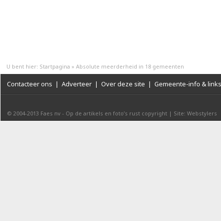
U bent hier:
Startpagina
»
Absolute meerderheid in 18 gemeenten
Contacteer ons
|
Adverteer
|
Over deze site
|
Gemeente-info & link
© 2004-2013
Faes nv
-
Op de artikels en foto’s rust copyright
|
Site: Webstylers