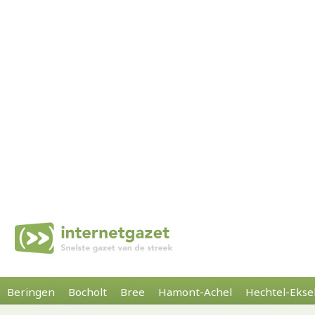
Beringen
Bocholt
Bree
Hamont-Achel
Hechtel-Ekse