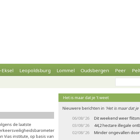
-Eksel
Leopoldsburg
Lommel
Oudsbergen
Peer
Pel
Het is maar dat je 't weet
Nieuwere berichten in
'Het is maar dat je 
06/08/'26
Dit weekend weer flits
olgens de laatste
03/08/'26
44,2 hectare illegale on
erkeersveiligheidsbarometer
02/08/'26
Minder ongevallen door 
n Vias institute, op basis van