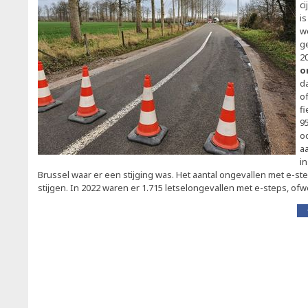
ci
i
w
g
2
o
d
of
f
95
o
a
in
Brussel waar er een stijging was. Het aantal ongevallen met e-step
stijgen. In 2022 waren er 1.715 letselongevallen met e-steps, ofw