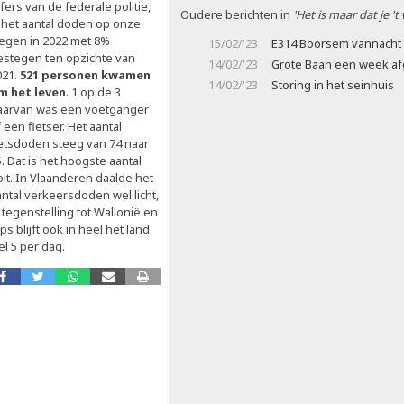
jfers van de federale politie,
Oudere berichten in
'Het is maar dat je 't
s het aantal doden op onze
egen in 2022 met 8%
15/02/'23
E314 Boorsem vannacht 
estegen ten opzichte van
14/02/'23
Grote Baan een week af
021.
521
personen kwamen
14/02/'23
Storing in het seinhuis
m het leven
. 1 op de 3
aarvan was een voetganger
 een fietser. Het aantal
ietsdoden steeg van 74 naar
. Dat is het hoogste aantal
oit. In Vlaanderen daalde het
antal verkeersdoden wel licht,
 tegenstelling tot Wallonië en
s blijft ook in heel het land
el 5 per dag.