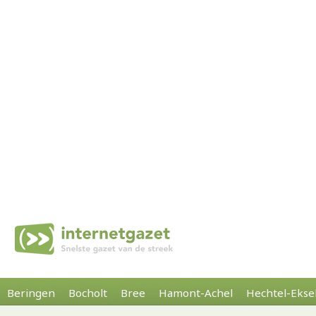
Beringen
Bocholt
Bree
Hamont-Achel
Hechtel-Ekse