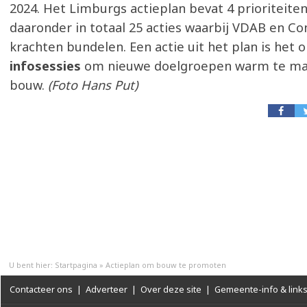
2024. Het Limburgs actieplan bevat 4 prioriteite
daaronder in totaal 25 acties waarbij VDAB en Co
krachten bundelen. Een actie uit het plan is het 
infosessies
om nieuwe doelgroepen warm te ma
bouw.
(Foto Hans Put)
U bent hier:
Startpagina
»
Actieplan om bouw te promoten
Contacteer ons
|
Adverteer
|
Over deze site
|
Gemeente-info & link