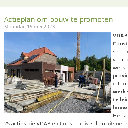
Actieplan om bouw te promoten
Maandag 15 mei 2023
VDAB 
Const
secto
voor 
werkt
provi
uit m
werk
te le
bouw
Het a
25 acties die VDAB en Constructiv zullen uitvoer