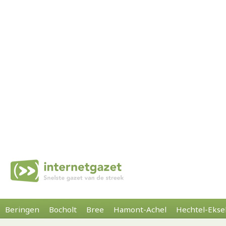
Beringen
Bocholt
Bree
Hamont-Achel
Hechtel-Ekse