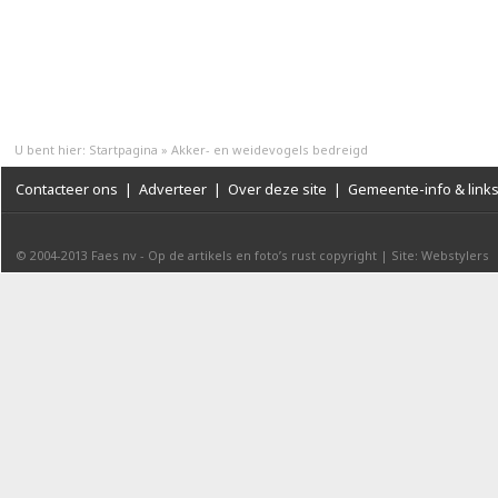
U bent hier:
Startpagina
»
Akker- en weidevogels bedreigd
Contacteer ons
|
Adverteer
|
Over deze site
|
Gemeente-info & link
© 2004-2013
Faes nv
-
Op de artikels en foto’s rust copyright
|
Site: Webstylers