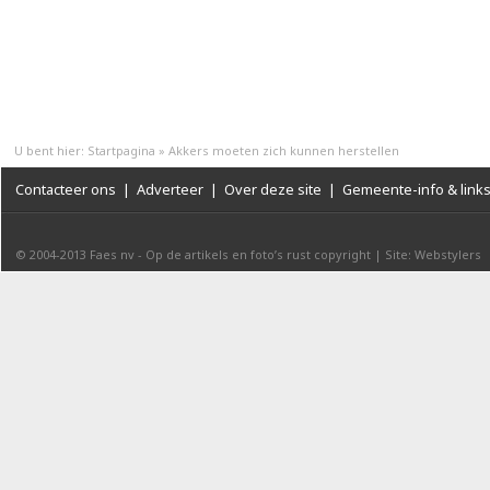
U bent hier:
Startpagina
»
Akkers moeten zich kunnen herstellen
Contacteer ons
|
Adverteer
|
Over deze site
|
Gemeente-info & link
© 2004-2013
Faes nv
-
Op de artikels en foto’s rust copyright
|
Site: Webstylers