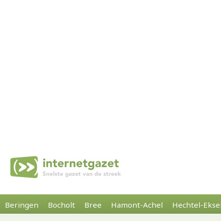
Beringen
Bocholt
Bree
Hamont-Achel
Hechtel-Ekse