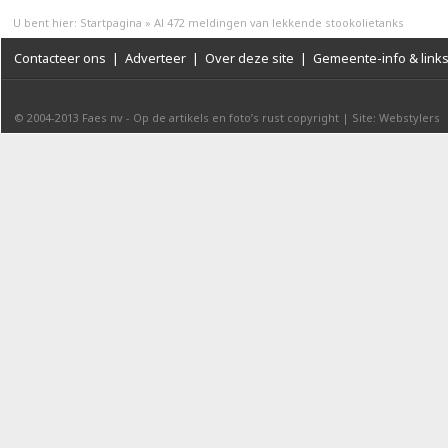
U bent hier:
Startpagina
»
Al 472 meldingen van lekkende stookolietanks
Contacteer ons
|
Adverteer
|
Over deze site
|
Gemeente-info & link
© 2004-2013
Faes nv
-
Op de artikels en foto’s rust copyright
|
Site: Webstylers