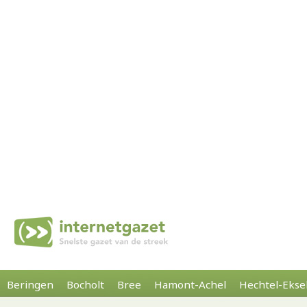
Beringen
Bocholt
Bree
Hamont-Achel
Hechtel-Ekse