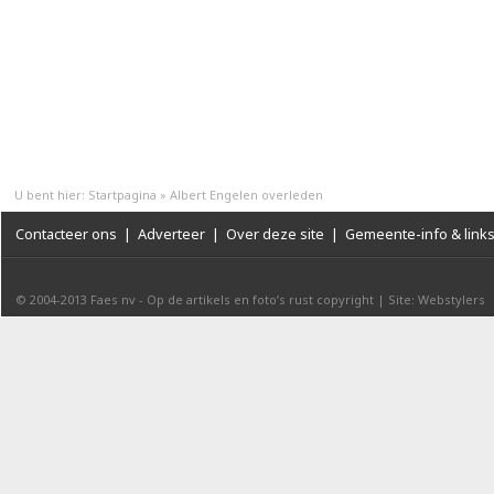
U bent hier:
Startpagina
»
Albert Engelen overleden
Contacteer ons
|
Adverteer
|
Over deze site
|
Gemeente-info & link
© 2004-2013
Faes nv
-
Op de artikels en foto’s rust copyright
|
Site: Webstylers