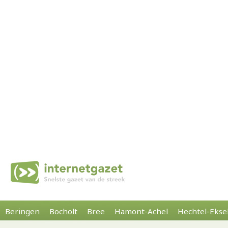
Beringen
Bocholt
Bree
Hamont-Achel
Hechtel-Ekse