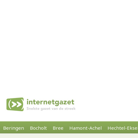
Beringen
Bocholt
Bree
Hamont-Achel
Hechtel-Ekse