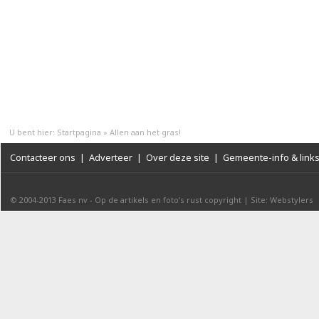
U bent hier:
Startpagina
»
Allen aan het gras!
Contacteer ons
|
Adverteer
|
Over deze site
|
Gemeente-info & link
© 2004-2013
Faes nv
-
Op de artikels en foto’s rust copyright
|
Site: Webstylers