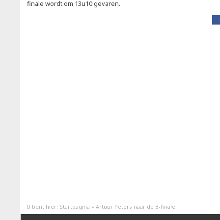
finale wordt om 13u10 gevaren.
U bent hier:
Startpagina
»
Artuur Peters naar de B-finale