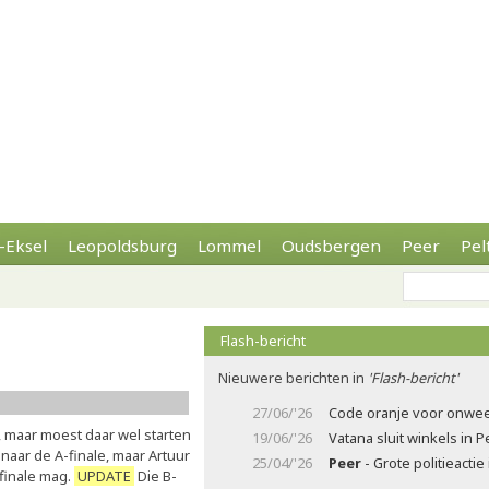
-Eksel
Leopoldsburg
Lommel
Oudsbergen
Peer
Pel
Flash-bericht
Nieuwere berichten in
'Flash-bericht'
27/06/'26
Code oranje voor onwee
e, maar moest daar wel starten
19/06/'26
Vatana sluit winkels in 
aar de A-finale, maar Artuur
25/04/'26
Peer
- Grote politieacti
-finale mag.
UPDATE
Die B-