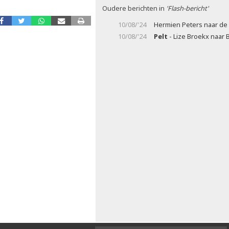
Oudere berichten in
'Flash-bericht'
10/08/'24
Hermien Peters naar de 
10/08/'24
Pelt
- Lize Broekx naar B