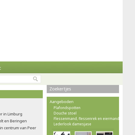
t
Zoekertjes
Aangeboden
Plafondspotten
Douche stoel
r in Limburg
Flessenmand, flessenrek en eiermand
Pelt en Beringen
Lederlook damesjase
e in centrum van Peer