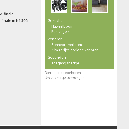
A-finale
 finale in K1 500m
Gezocht
Fluweelboom
Postzegels
Verloren
Zonnebril verloren
Zilvergrijze horloge verloren
Gevonden
Toegangsbadge
Dieren en toebehoren
Uw zoekertje toevoegen