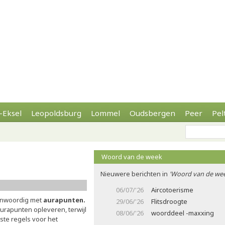
-Eksel
Leopoldsburg
Lommel
Oudsbergen
Peer
Pel
Woord van de week
Nieuwere berichten in
'Woord van de wee
06/07/'26
Aircotoerisme
genwoordig met
aurapunten.
29/06/'26
Flitsdroogte
aurapunten opleveren, terwijl
08/06/'26
woorddeel -maxxing
ste regels voor het