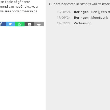
van coole of gênante
Oudere berichten in
'Woord van de week
leend aan het Grieks, waar
 we aura onder meer in de
19/08/'24
Beringen
- Ben jij een s
17/06/'24
Beringen
- Meerijbank
13/02/'23
Verbraming