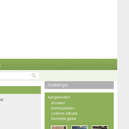
t
Zoekertjes
Aangeboden
k'
Broeken
Kamerplanten
Lederen zitbank
Kassieke gitaar