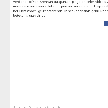
verdienen of verliezen van aurapunten. Jongeren delen video's 
momenten en geven willekeurig punten. Aura is via het Latijn ont
het ‘luchtstroom, geur’ betekende. In het Nederlands gebruiken
betekenis ‘uitstraling’.
U bent hier:
Startpagina
»
Aurapunten