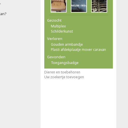
'
tan?
Gezocht
Multiplex
Schilderkunst
Verloren
Gouden armbandje
Plasti afdekplaatje mover caravan
Gevonden
Toegangsbadge
Dieren en toebehoren
Uw zoekertje toevoegen