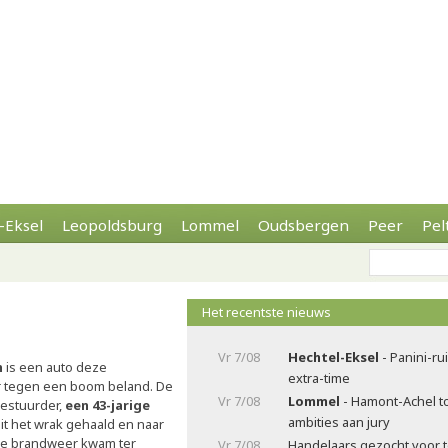
-Eksel
Leopoldsburg
Lommel
Oudsbergen
Peer
Pel
Het recentste nieuws
Vr 7/08
Hechtel-Eksel
- Panini-ru
n
is een auto deze
extra-time
r tegen een boom beland. De
Vr 7/08
Lommel
- Hamont-Achel t
estuurder,
een 43-jarige
ambities aan jury
uit het wrak gehaald en naar
De brandweer kwam ter
Vr 7/08
Handelaars gezocht voor t