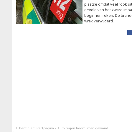
plaatse omdat veel rook ui
gevolg van het zware impact
beginnen roken. De brandwe
wrak verwijderd.
U bent hier:
Startpagina
»
Auto tegen boom: man gewond