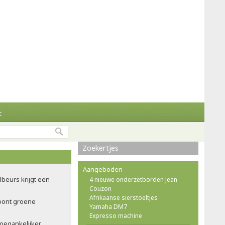
t
Zoekertjes
Aangeboden
ilbeurs krijgt een
4 nieuwe onderzetborden Jean
Couzon
Afrikaanse sierstoeltjes
oont groene
Yamaha DM7
Expresso machine
oegankelijker